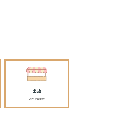
出店
Art Market