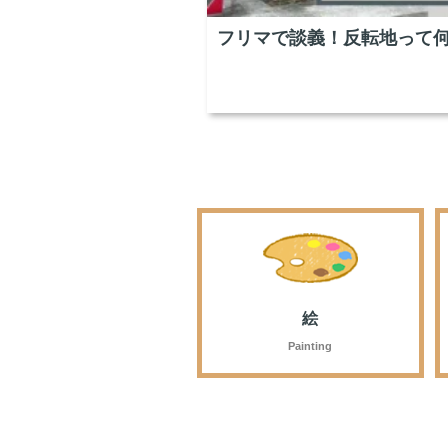
フリマで談義！反転地って
絵
Painting